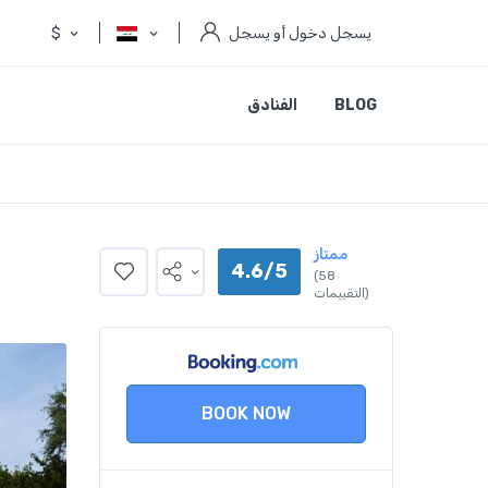
يسجل دخول أو يسجل
$
BLOG
الفنادق
ممتاز
4.6/5
(58
التقييمات)
BOOK NOW