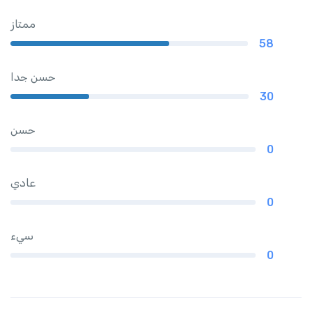
ممتاز
58
حسن جدا
30
حسن
0
عادي
0
سيء
0