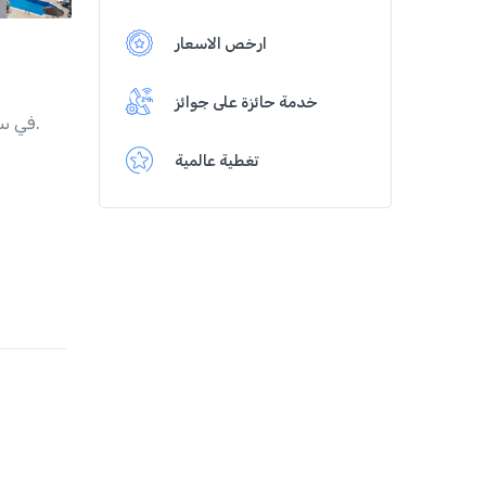
ارخص الاسعار
خدمة حائزة على جوائز
تقع Porto Villa على بعد 200 م من شاطئ Vlychada في سانتوريني، وتضم مسبح وتراس للتشمس مع إطلالات رائعة على بحر ايجه.
تغطية عالمية