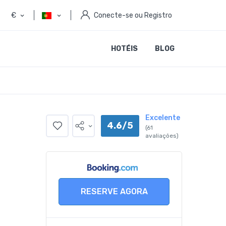
€
Conecte-se ou Registro
HOTÉIS
BLOG
Excelente
4.6/5
(61
avaliações)
RESERVE AGORA