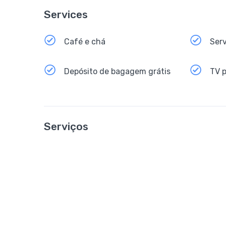
Services
Café e chá
Serv
Depósito de bagagem grátis
TV 
Serviços