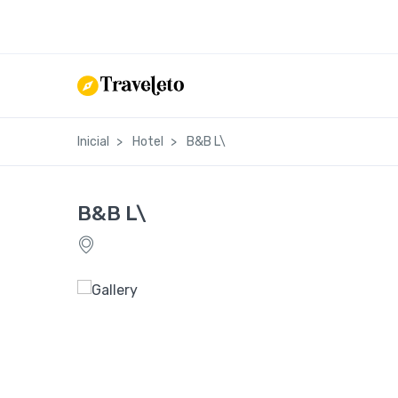
Inicial
Hotel
B&B L\
B&B L\