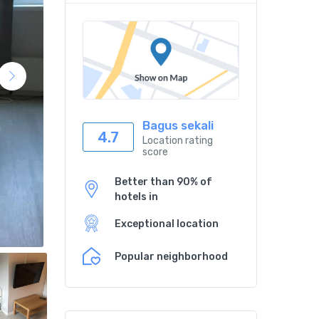
Bagus sekali
4.7
Location rating
score
Better than 90% of
hotels in
Exceptional location
Popular neighborhood