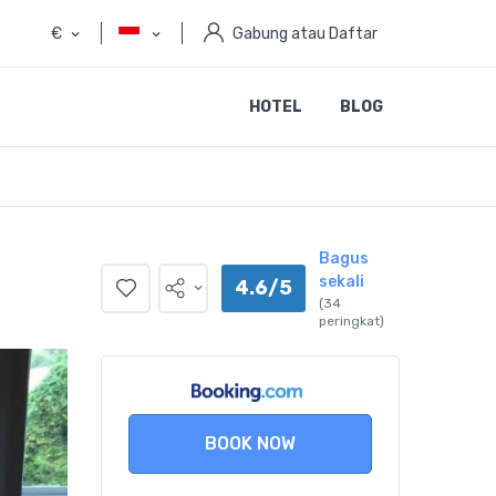
€
Gabung atau Daftar
HOTEL
BLOG
Bagus
sekali
4.6/5
(34
peringkat)
BOOK NOW